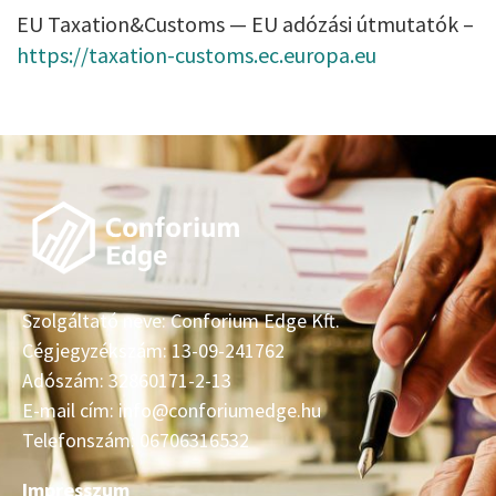
EU Taxation&Customs — EU adózási útmutatók –
https://taxation-customs.ec.europa.eu
Szolgáltató neve: Conforium Edge Kft.
Cégjegyzékszám: 13-09-241762
Adószám: 32860171-2-13
E-mail cím: info@conforiumedge.hu
Telefonszám: 06706316532
Impresszum