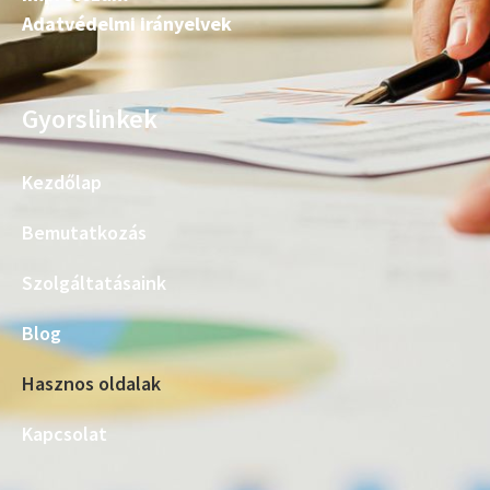
Adatvédelmi irányelvek
Gyorslinkek
Kezdőlap
Bemutatkozás
Szolgáltatásaink
Blog
Hasznos oldalak
Kapcsolat