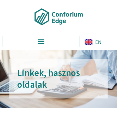
EN
Linkek, hasznos
oldalak