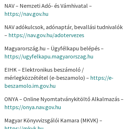
NAV – Nemzeti Adó- és Vámhivatal –
https://nav.gov.hu
NAV adókulcsok, adónaptár, bevallási tudnivalók
–
https://nav.gov.hu/adotervezes
Magyarország.hu – Ügyfélkapu belépés –
https://ugyfelkapu.magyarorszag.hu
EIHK – Elektronikus beszámoló /
mérlegközzététel (e-beszamolo) –
https://e-
beszamolo.im.gov.hu
ONYA – Online Nyomtatványkitöltő Alkalmazás –
https://onya.nav.gov.hu
Magyar Könyvvizsgálói Kamara (MKVK) –
https://mkvk.hu