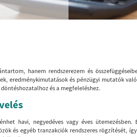
vántartom, hanem rendszerezem és összefüggéseib
egek, eredménykimutatások és pénzügyi mutatók való
 döntéshozatalhoz és a megfeleléshez.
velés
ténhet havi, negyedéves vagy éves ütemezésben. 
özök és egyéb tranzakciók rendszeres rögzítését, így