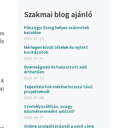
Szakmai blog ajánló
Pénzügyi lízing helyes számviteli
es
kezelése
2026. 07. 29.
és
Mérlegen kívüli tételek és rejtett
kockázatok
2026. 07. 21.
Nyereségadó és halasztott adó
érthetően
2026. 07. 15.
 A
Teljesítési fok mérése hosszú távú
al
projekteknél
2026. 07. 09.
Személyszállítás, avagy
kilométerenként adózol?
2026. 04. 27.
Online szolgáltatásnál a vevő címe
os