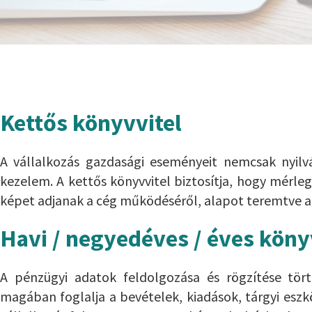
Kettős könyvvitel
A vállalkozás gazdasági eseményeit nemcsak nyil
kezelem. A kettős könyvvitel biztosítja, hogy mérl
képet adjanak a cég működéséről, alapot teremtve a
Havi / negyedéves / éves köny
A pénzügyi adatok feldolgozása és rögzítése tör
magában foglalja a bevételek, kiadások, tárgyi eszk