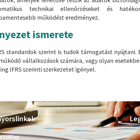
tomatikus technikai ellenőrzéseket és hatéko
hibamentesebb működést eredményez.
rnyezet ismerete
S standardok szerint is tudok támogatást nyújtani. 
 működő vállalkozások számára, vagy olyan esetekbe
ing IFRS szerinti szerkezetet igényel.
yorslinkek
Leg
Pénz
ezdőlap