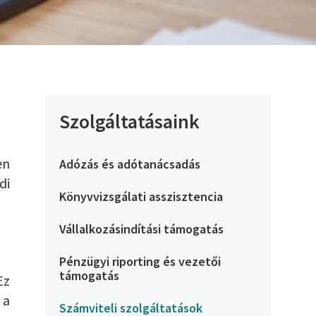
Szolgáltatásaink
en
Adózás és adótanácsadás
di
Könyvvizsgálati asszisztencia
Vállalkozásindítási támogatás
Pénzügyi riporting és vezetői
támogatás
Ez
 a
Számviteli szolgáltatások