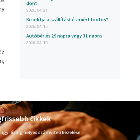
dönt
ny
2026. 04. 21.
Ki indítja a szállítást és miért fontos?
2026. 04. 15.
Autóbérlés 29 napra vagy 31 napra
2026. 04. 10.
Ez
n,
frissebb cikkek
ügyi lízing helyes számviteli kezelése