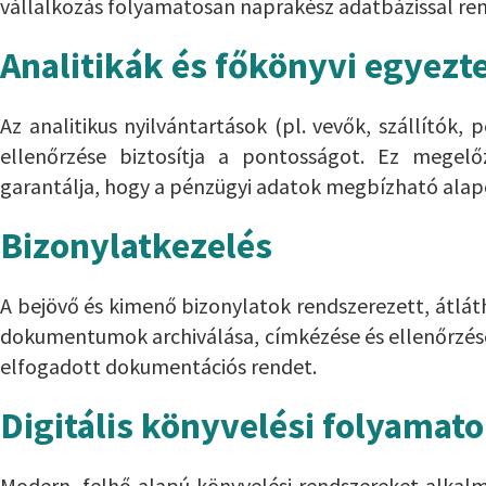
vállalkozás folyamatosan naprakész adatbázissal ren
Analitikák és főkönyvi egyezt
Az analitikus nyilvántartások (pl. vevők, szállítók
ellenőrzése biztosítja a pontosságot. Ez megelőz
garantálja, hogy a pénzügyi adatok megbízható ala
Bizonylatkezelés
A bejövő és kimenő bizonylatok rendszerezett, átlátha
dokumentumok archiválása, címkézése és ellenőrzése 
elfogadott dokumentációs rendet.
Digitális könyvelési folyamat
Modern, felhő alapú könyvelési rendszereket alkal