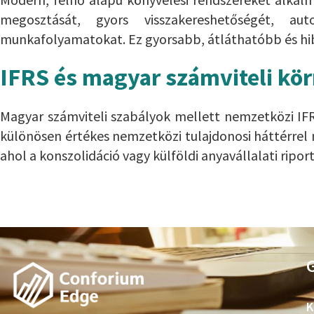
megosztását, gyors visszakereshetőségét, au
munkafolyamatokat. Ez gyorsabb, átláthatóbb és 
IFRS és magyar számviteli kö
Magyar számviteli szabályok mellett nemzetközi IFR
különösen értékes nemzetközi tulajdonosi háttérrel
ahol a konszolidáció vagy külföldi anyavállalati riport
G
K