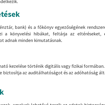
delkezik.
etések
, pénztár, bank) és a főkönyv egyezőségének rendszer
i a könyvelési hibákat, feltárja az eltéréseket, 
pot adnak minden kimutatásnak.
tó kezelése történik digitális vagy fizikai formában.
biztosítja az auditálhatóságot és az adóhatóság ált
ok
mazok, amelyek lehetővé teszik az adatok biztonság