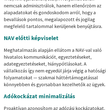
nemcsak adminisztrálok, hanem ellenőrzöm az
alapadatokat és gondoskodom arról, hogy a
bevallások pontos, megalapozott és jogilag
megfelelő tartalommal kerüljenek benyújtásra.
NAV előtti képviselet
Meghatalmazás alapján ellátom a NAV-val való
hivatalos kommunikációt, egyeztetéseket,
adategyeztetéseket, hiánypótlásokat. A
vállalkozás így nem egyedül járja végig a hatósági
folyamatokat — szakmai háttértámogatással
könnyebben és gyorsabban kezelhetők az ügyek.
Adókockázat minimalizálás
Proaktívan azonosítom az adózási kockázatokat,