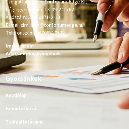
Szolgáltató neve: Conforium Edge Kft.
Cégjegyzékszám: 13-09-241762
Adószám: 32860171-2-13
E-mail cím: info@conforiumedge.hu
Telefonszám: 06706316532
Impresszum
Adatvédelmi irányelvek
Gyorslinkek
Kezdőlap
Bemutatkozás
Szolgáltatásaink