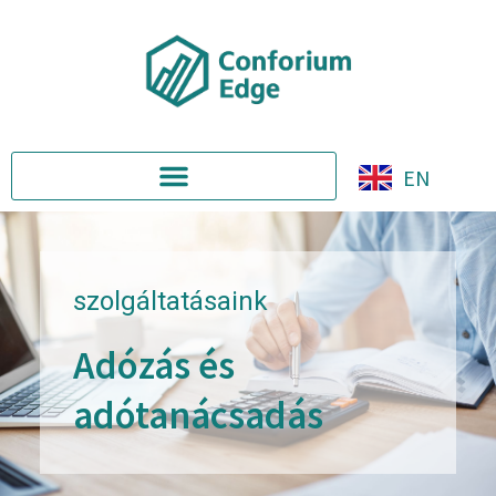
EN
szolgáltatásaink
Adózás és
adótanácsadás