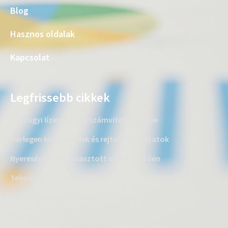
Blog
Hasznos oldalak
Kapcsolat
Legfrissebb cikkek
Pénzügyi lízing helyes számviteli kezelése
Mérlegen kívüli tételek és rejtett kockázatok
Nyereségadó és halasztott adó érthetően
Teljesítési fok mérése hosszú távú projekteknél
Személyszállítás, avagy kilométerenként adózol?
Online szolgáltatásnál a vevő címe dönt