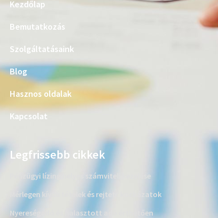
Kezdőlap
Bemutatkozás
Szolgáltatásaink
Blog
Hasznos oldalak
Kapcsolat
Legfrissebb cikkek
Pénzügyi lízing helyes számviteli kezelése
Mérlegen kívüli tételek és rejtett kockázatok
Nyereségadó és halasztott adó érthetően