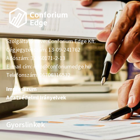
Szolgáltató neve: Conforium Edge Kft.
Cégjegyzékszám: 13-09-241762
Adószám: 32860171-2-13
E-mail cím: info@conforiumedge.hu
Telefonszám: 06706316532
Impresszum
Adatvédelmi irányelvek
Gyorslinkek