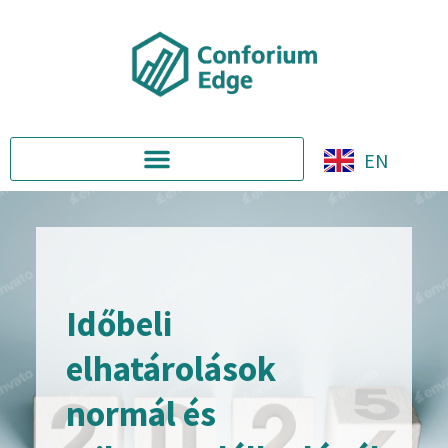
EN
Időbeli
elhatárolások
normál és