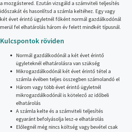
a mozgástered. Ezután vizsgáld a számviteli teljesítés
időszakát és hasonlítsd a számla keltéhez. Egy vagy
két évet érintő ügyletnél főként normál gazdálkodónál
merül fel elhatárolás három év felett mindkét típusnál.
Kulcspontok röviden
Normál gazdálkodónál a két évet érintő
ügyleteknél elhatárolásra van szükség
Mikrogazdálkodónál két évet érintő tétel a
számla évében teljes összegben számolandó el
Három vagy több évet érintő ügyletnél
mikrogazdálkodónál is kötelező az időbeli
elhatárolás
A számla kelte és a számviteli teljesítés
egyaránt befolyásolja lesz-e elhatárolás
Előlegnél még nincs költség vagy bevétel csak