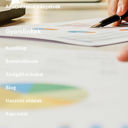
Adatvédelmi irányelvek
Gyorslinkek
Kezdőlap
Bemutatkozás
Szolgáltatásaink
Blog
Hasznos oldalak
Kapcsolat