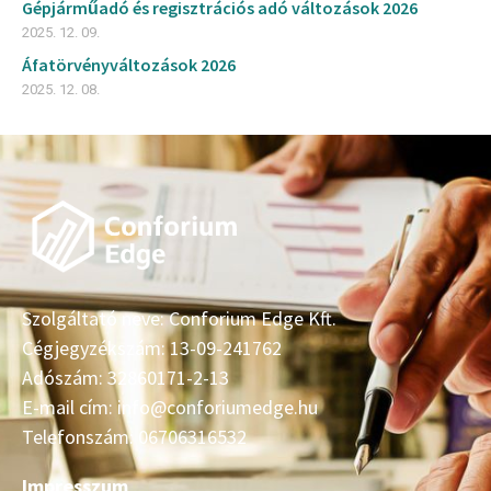
Gépjárműadó és regisztrációs adó változások 2026
2025. 12. 09.
Áfatörvényváltozások 2026
2025. 12. 08.
Szolgáltató neve: Conforium Edge Kft.
Cégjegyzékszám: 13-09-241762
Adószám: 32860171-2-13
E-mail cím: info@conforiumedge.hu
Telefonszám: 06706316532
Impresszum