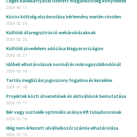
Céges bankkártyával fizetett magánköltség könyvelése
2026. 03. 11.
Közös költség elszámolása bérlemény esetén röviden
2026. 02. 25.
Külföldi áfaregisztráció webáruházaknak
2026. 02. 23.
Külföldi jövedelem adózása Magyarországon
2026. 02. 21.
Időbeli elhatárolások normál és mikrogazdálkodónál
2026. 02. 19.
Tartós megbízási jogviszony fogalma és kezelése
2026. 01. 18.
Projektek közti átvezetések és aktiválások bemutatása
2026. 01. 17.
Bér vagy osztalék optimális aránya Kft tulajdonosnak
2026. 01. 16.
Még nem érkezett alvállalkozói számla elhatárolása
2026. 01. 15.